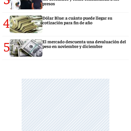
presos
4
Dólar Blue: a cuánto puede llegar su
cotización para fin de año
5
El mercado descuenta una devaluación del
peso en noviembre y diciembre