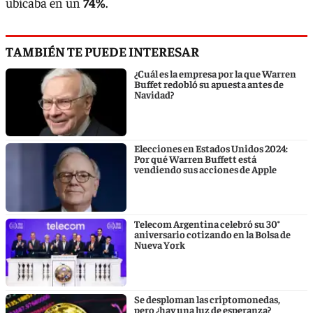
ubicaba en un
74%
.
TAMBIÉN TE PUEDE INTERESAR
¿Cuál es la empresa por la que Warren
Buffet redobló su apuesta antes de
Navidad?
Elecciones en Estados Unidos 2024:
Por qué Warren Buffett está
vendiendo sus acciones de Apple
Telecom Argentina celebró su 30°
aniversario cotizando en la Bolsa de
Nueva York
Se desploman las criptomonedas,
pero ¿hay una luz de esperanza?