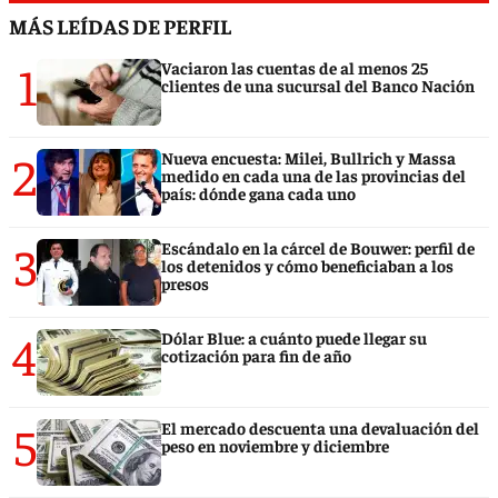
MÁS LEÍDAS DE PERFIL
1
Vaciaron las cuentas de al menos 25
clientes de una sucursal del Banco Nación
2
Nueva encuesta: Milei, Bullrich y Massa
medido en cada una de las provincias del
país: dónde gana cada uno
3
Escándalo en la cárcel de Bouwer: perfil de
los detenidos y cómo beneficiaban a los
presos
4
Dólar Blue: a cuánto puede llegar su
cotización para fin de año
5
El mercado descuenta una devaluación del
peso en noviembre y diciembre