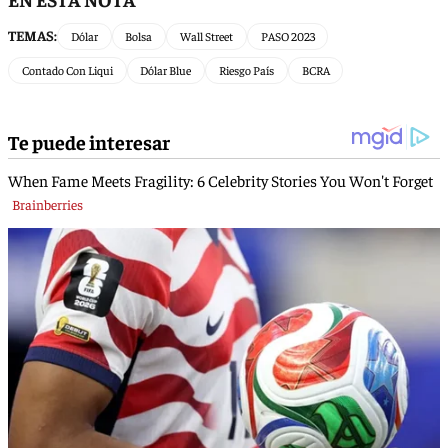
TEMAS:
Dólar
Bolsa
Wall Street
PASO 2023
Contado Con Liqui
Dólar Blue
Riesgo País
BCRA