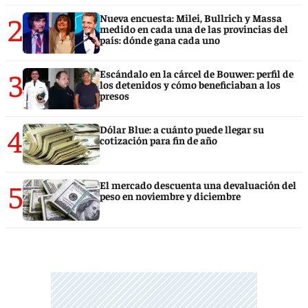
2
Nueva encuesta: Milei, Bullrich y Massa
medido en cada una de las provincias del
país: dónde gana cada uno
3
Escándalo en la cárcel de Bouwer: perfil de
los detenidos y cómo beneficiaban a los
presos
4
Dólar Blue: a cuánto puede llegar su
cotización para fin de año
5
El mercado descuenta una devaluación del
peso en noviembre y diciembre