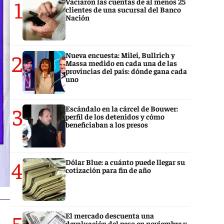
1
Vaciaron las cuentas de al menos 25
clientes de una sucursal del Banco
Nación
2
Nueva encuesta: Milei, Bullrich y
Massa medido en cada una de las
provincias del país: dónde gana cada
uno
3
Escándalo en la cárcel de Bouwer:
perfil de los detenidos y cómo
beneficiaban a los presos
4
Dólar Blue: a cuánto puede llegar su
cotización para fin de año
5
El mercado descuenta una
devaluación del peso en noviembre y