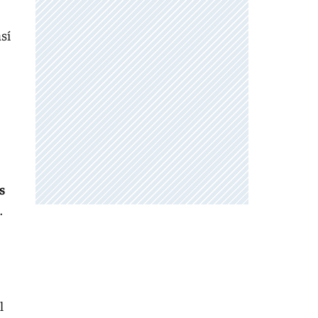
sí
s
.
l