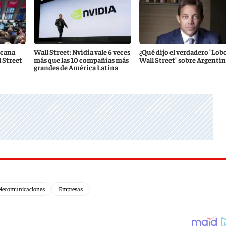
icana
Wall Street: Nvidia vale 6 veces
¿Qué dijo el verdadero "Lob
l Street
más que las 10 compañías más
Wall Street" sobre Argentin
grandes de América Latina
elecomunicaciones
Empresas