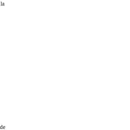
 la
 de