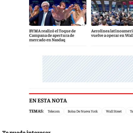
BYMA realizó el Toque de
Aerolínea latinoamer
Campana de apertura de
vuelve a operar en Wal
mercado en Nasdaq
EN ESTA NOTA
TEMAS:
Telecom
Bolsa De Nueva York
Wall Street
T