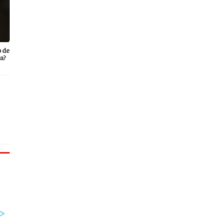
o de
a?