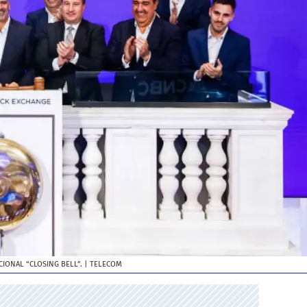
IONAL “CLOSING BELL”.
| TELECOM