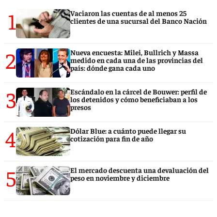
1
Vaciaron las cuentas de al menos 25
clientes de una sucursal del Banco Nación
2
Nueva encuesta: Milei, Bullrich y Massa
medido en cada una de las provincias del
país: dónde gana cada uno
3
Escándalo en la cárcel de Bouwer: perfil de
los detenidos y cómo beneficiaban a los
presos
4
Dólar Blue: a cuánto puede llegar su
cotización para fin de año
5
El mercado descuenta una devaluación del
peso en noviembre y diciembre