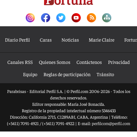
Diario Perfil
Caras
Noticias
Marie Claire
Fortu
Canales RSS
Quienes Somos
Contáctenos
Privacidad
Equipo
Reglas de participación
Tránsito
Parabrisas - Editorial Perfil S.A.
| © Perfil.com 2006-2026 - Todos los
derechos reservados.
Editor responsable: María José Bonacifa.
Registro de la propiedad intelectual número 5346433
Dirección:
California 2715
,
C1289ABI
,
CABA, Argentina
| Teléfono:
(+5411) 7091-4921
/
(+5411) 7091-4922
| E-mail:
perfilcom@perfil.com