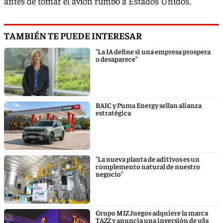
antes de tomar el avión rumbo a Estados Unidos.
TAMBIÉN TE PUEDE INTERESAR
"La IA define si una empresa prospera
o desaparece"
BAIC y Puma Energy sellan alianza
estratégica
"La nueva planta de aditivos es un
complemento natural de nuestro
negocio"
Grupo MIZ Juegos adquiere la marca
TAZZ y anuncia una inversión de u$s