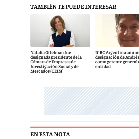
TAMBIÉN TE PUEDE INTERESAR
Natalia Gitelman fue
ICBC Argentina anunci
designada presidente de la
designación de André
Cámara de Empresas de
como gerente general d
Investigación Social y de
entidad
Mercados (CEIM)
EN ESTA NOTA