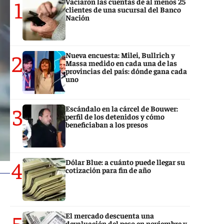
1
Vaciaron las cuentas de al menos 25
clientes de una sucursal del Banco
Nación
2
Nueva encuesta: Milei, Bullrich y
Massa medido en cada una de las
provincias del país: dónde gana cada
uno
3
Escándalo en la cárcel de Bouwer:
perfil de los detenidos y cómo
beneficiaban a los presos
4
Dólar Blue: a cuánto puede llegar su
cotización para fin de año
5
El mercado descuenta una
devaluación del peso en noviembre y