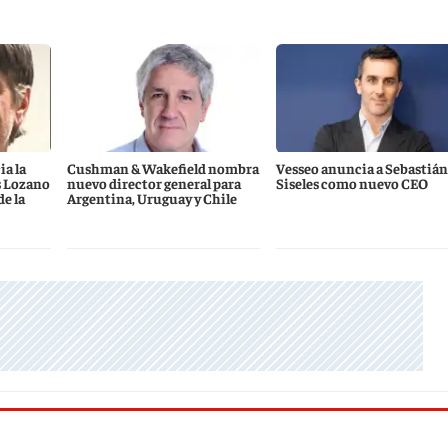
a la
Cushman & Wakefield nombra
Vesseo anuncia a Sebastián
s Lozano
nuevo director general para
Siseles como nuevo CEO
e la
Argentina, Uruguay y Chile