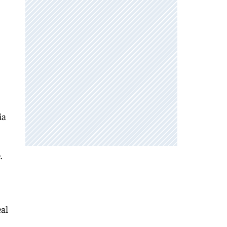
ia
.
eal