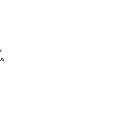
os
os
,