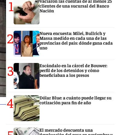
1
Vaciaron las cuentas de al menos 25
clientes de una sucursal del Banco
Nación
2
Nueva encuesta: Milei, Bullrich y
Massa medido en cada una de las
provincias del país: dónde gana cada
uno
3
Escándalo en la cárcel de Bouwer:
perfil de los detenidos y cómo
beneficiaban a los presos
4
Dólar Blue: a cuánto puede llegar su
cotización para fin de año
5
El mercado descuenta una
devaluación del peso en noviembre y