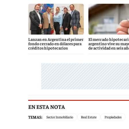
Lanzan en Argentina el primer
El mercado hipotecari
fondo cerrado en dólares para
argentino vive su mayo
créditos hipotecarios
de actividad en seis añ
EN ESTA NOTA
TEMAS:
Sector Inmobiliario
Real Estate
Propiedades