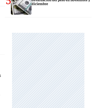
diciembre
s
á