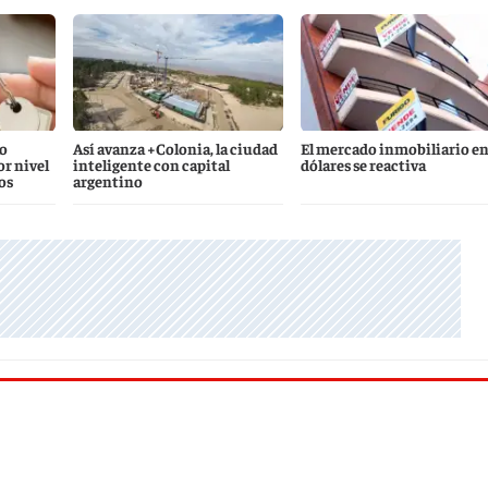
o
Así avanza +Colonia, la ciudad
El mercado inmobiliario e
r nivel
inteligente con capital
dólares se reactiva
os
argentino