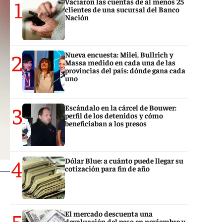
1
Vaciaron las cuentas de al menos 25
clientes de una sucursal del Banco
Nación
2
Nueva encuesta: Milei, Bullrich y
Massa medido en cada una de las
provincias del país: dónde gana cada
uno
3
Escándalo en la cárcel de Bouwer:
perfil de los detenidos y cómo
beneficiaban a los presos
4
Dólar Blue: a cuánto puede llegar su
cotización para fin de año
5
El mercado descuenta una
devaluación del peso en noviembre y