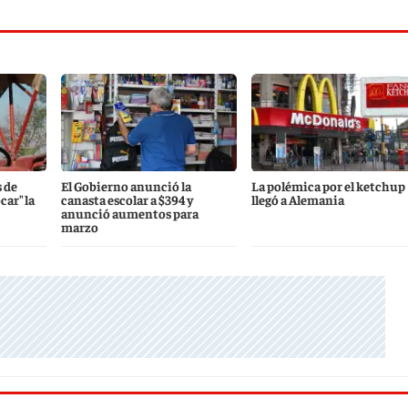
 de
El Gobierno anunció la
La polémica por el ketchup
ar" la
canasta escolar a $394 y
llegó a Alemania
anunció aumentos para
marzo