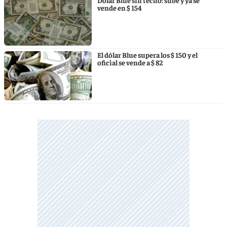
vende en $ 154
El dólar Blue supera los $ 150 y el
oficial se vende a $ 82