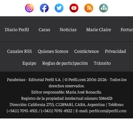
Diario Perfil
Caras
Noticias
Marie Claire
Fortu
Canales RSS
Quienes Somos
Contáctenos
Privacidad
Equipo
Reglas de participación
Tránsito
Parabrisas - Editorial Perfil S.A.
| © Perfil.com 2006-2026 - Todos los
derechos reservados.
Editor responsable: María José Bonacifa.
Registro de la propiedad intelectual número 5346433
Dirección:
California 2715
,
C1289ABI
,
CABA, Argentina
| Teléfono:
(+5411) 7091-4921
/
(+5411) 7091-4922
| E-mail:
perfilcom@perfil.com