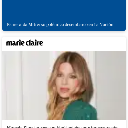
Esmeralda Mitre: su polémico desembarco en La Nación
Marcela Kloosterboer combinó lentejuelas y transparencias