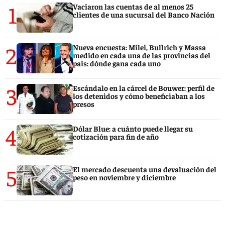
1
Vaciaron las cuentas de al menos 25
clientes de una sucursal del Banco Nación
2
Nueva encuesta: Milei, Bullrich y Massa
medido en cada una de las provincias del
país: dónde gana cada uno
3
Escándalo en la cárcel de Bouwer: perfil de
los detenidos y cómo beneficiaban a los
presos
4
Dólar Blue: a cuánto puede llegar su
cotización para fin de año
5
El mercado descuenta una devaluación del
peso en noviembre y diciembre