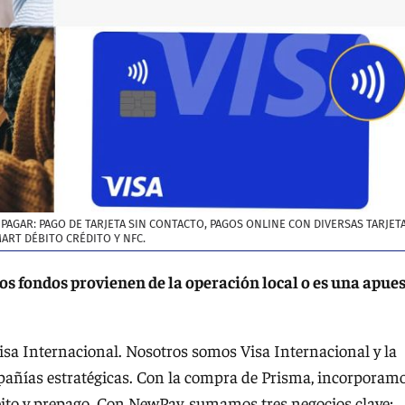
AGAR: PAGO DE TARJETA SIN CONTACTO, PAGOS ONLINE CON DIVERSAS TARJETA
MART DÉBITO CRÉDITO Y NFC.
Los fondos provienen de la operación local o es una apue
isa Internacional. Nosotros somos Visa Internacional y la
mpañías estratégicas. Con la compra de Prisma, incorporam
bito y prepago. Con NewPay, sumamos tres negocios clave: