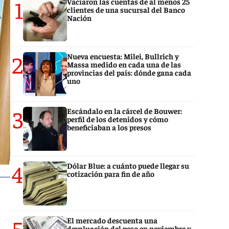
1
Vaciaron las cuentas de al menos 25
clientes de una sucursal del Banco
Nación
2
Nueva encuesta: Milei, Bullrich y
Massa medido en cada una de las
provincias del país: dónde gana cada
uno
3
Escándalo en la cárcel de Bouwer:
perfil de los detenidos y cómo
beneficiaban a los presos
4
Dólar Blue: a cuánto puede llegar su
cotización para fin de año
5
El mercado descuenta una
devaluación del peso en noviembre y