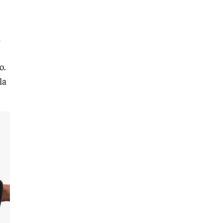
a
o.
la