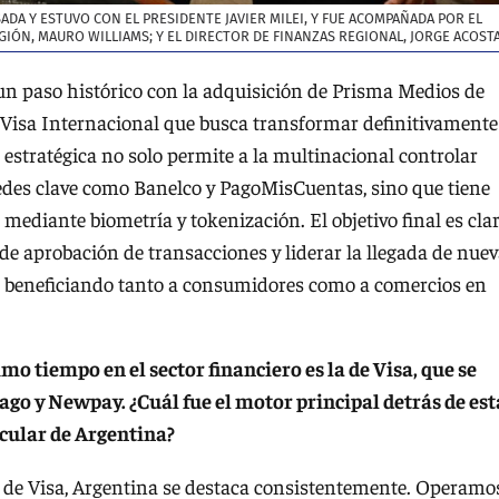
ADA Y ESTUVO CON EL PRESIDENTE JAVIER MILEI, Y FUE ACOMPAÑADA POR EL
ÓN, MAURO WILLIAMS; Y EL DIRECTOR DE FINANZAS REGIONAL, JORGE ACOSTA
un paso histórico con la adquisición de Prisma Medios de
Visa Internacional que busca transformar definitivamente
 estratégica no solo permite a la multinacional controlar
redes clave como Banelco y PagoMisCuentas, sino que tiene
ediante biometría y tokenización. El objetivo final es clar
s de aprobación de transacciones y liderar la llegada de nue
, beneficiando tanto a consumidores como a comercios en
o tiempo en el sector financiero es la de Visa, que se
go y Newpay. ¿Cuál fue el motor principal detrás de est
cular de Argentina?
de Visa, Argentina se destaca consistentemente. Operamo