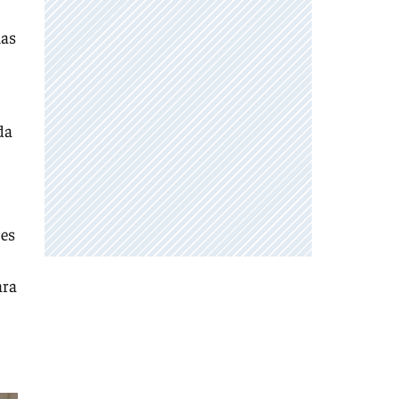
las
da
 es
ara