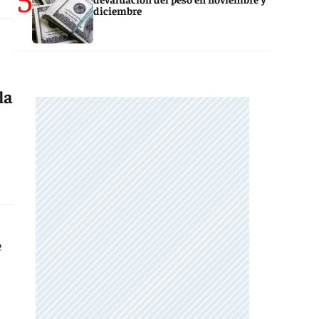
diciembre
la
e