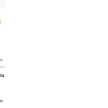
S,
sta
os