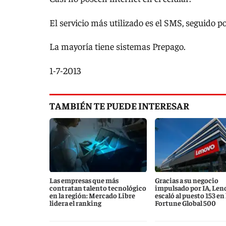
El servicio más utilizado es el SMS, seguido po
La mayoría tiene sistemas Prepago.
1-7-2013
TAMBIÉN TE PUEDE INTERESAR
Las empresas que más
Gracias a su negocio
contratan talento tecnológico
impulsado por IA, Len
en la región: Mercado Libre
escaló al puesto 153 en l
lidera el ranking
Fortune Global 500