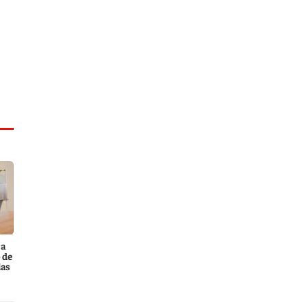
ca
 de
las