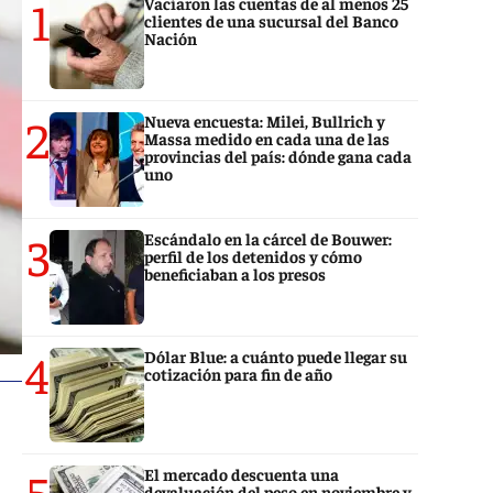
1
Vaciaron las cuentas de al menos 25
clientes de una sucursal del Banco
Nación
2
Nueva encuesta: Milei, Bullrich y
Massa medido en cada una de las
provincias del país: dónde gana cada
uno
3
Escándalo en la cárcel de Bouwer:
perfil de los detenidos y cómo
beneficiaban a los presos
4
Dólar Blue: a cuánto puede llegar su
cotización para fin de año
5
El mercado descuenta una
devaluación del peso en noviembre y