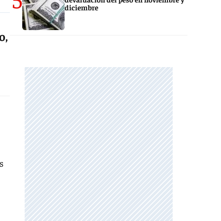
diciembre
o,
s