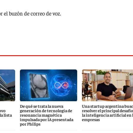
r el buzón de correo de voz.
De qué se trata la nueva
Una startup argentina bus
ovo
generación de tecnología de
resolver el principal desafío
a lista
resonancia magnética
la inteligencia artificial en 
impulsada por IA presentada
empresas
por Philips