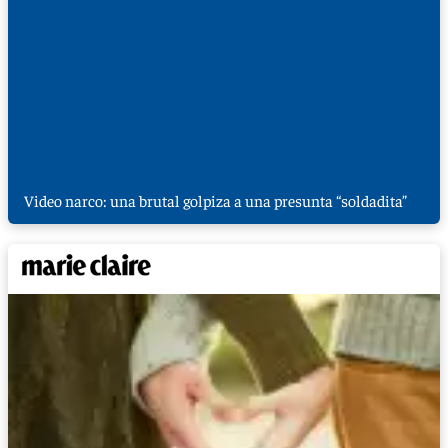
Video narco: una brutal golpiza a una presunta “soldadita”