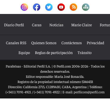
Diario Perfil
Caras
Noticias
Marie Claire
Fortu
Canales RSS
Quienes Somos
Contáctenos
Privacidad
Equipo
Reglas de participación
Tránsito
Parabrisas - Editorial Perfil S.A.
| © Perfil.com 2006-2026 - Todos los
derechos reservados.
Editor responsable: María José Bonacifa.
Registro de la propiedad intelectual número 5346433
Dirección:
California 2715
,
C1289ABI
,
CABA, Argentina
| Teléfono:
(+5411) 7091-4921
/
(+5411) 7091-4922
| E-mail:
perfilcom@perfil.com