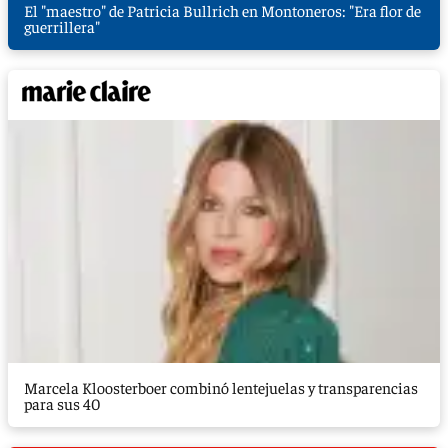
El "maestro" de Patricia Bullrich en Montoneros: "Era flor de
guerrillera"
Marcela Kloosterboer combinó lentejuelas y transparencias
para sus 40