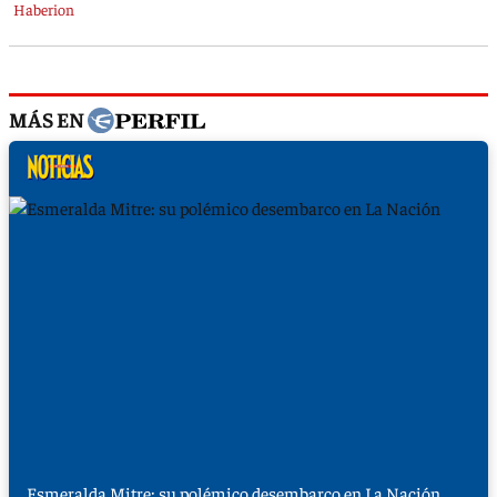
MÁS EN
Esmeralda Mitre: su polémico desembarco en La Nación