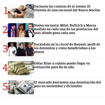
1
Vaciaron las cuentas de al menos 25
clientes de una sucursal del Banco Nación
2
Nueva encuesta: Milei, Bullrich y Massa
medido en cada una de las provincias del
país: dónde gana cada uno
3
Escándalo en la cárcel de Bouwer: perfil de
los detenidos y cómo beneficiaban a los
presos
4
Dólar Blue: a cuánto puede llegar su
cotización para fin de año
5
El mercado descuenta una devaluación del
peso en noviembre y diciembre