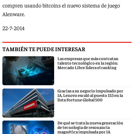
compren usando bitcoins el nuevo sistema de juego
Alenware.
22-7-2014
TAMBIÉN TE PUEDE INTERESAR
Las empresas que más contratan
talento tecnológico en la región:
Mercado Libre lidera el ranking
Gracias a su negocio impulsado por
IA, Lenovo escaló al puesto 153 en la
lista Fortune Global 500
De qué se trata la nueva generación
de tecnología de resonancia
magnética impulsada por IA