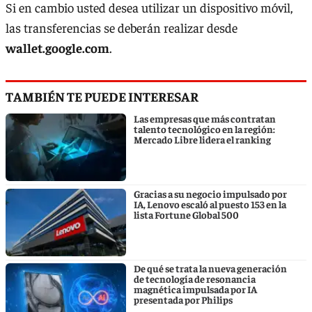
Si en cambio usted desea utilizar un dispositivo móvil,
las transferencias se deberán realizar desde
wallet.google.com
.
TAMBIÉN TE PUEDE INTERESAR
Las empresas que más contratan
talento tecnológico en la región:
Mercado Libre lidera el ranking
Gracias a su negocio impulsado por
IA, Lenovo escaló al puesto 153 en la
lista Fortune Global 500
De qué se trata la nueva generación
de tecnología de resonancia
magnética impulsada por IA
presentada por Philips