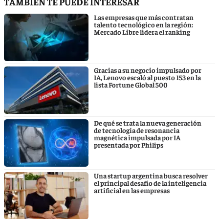
TAMBIÉN TE PUEDE INTERESAR
Las empresas que más contratan
talento tecnológico en la región:
Mercado Libre lidera el ranking
Gracias a su negocio impulsado por
IA, Lenovo escaló al puesto 153 en la
lista Fortune Global 500
De qué se trata la nueva generación
de tecnología de resonancia
magnética impulsada por IA
presentada por Philips
Una startup argentina busca resolver
el principal desafío de la inteligencia
artificial en las empresas