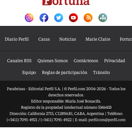
Diario Perfil
Caras
Noticias
Marie Claire
Fortu
Canales RSS
Quienes Somos
Contáctenos
Privacidad
Equipo
Reglas de participación
Tránsito
Parabrisas - Editorial Perfil S.A.
| © Perfil.com 2006-2026 - Todos los
derechos reservados.
Editor responsable: María José Bonacifa.
Registro de la propiedad intelectual número 5346433
Dirección:
California 2715
,
C1289ABI
,
CABA, Argentina
| Teléfono:
(+5411) 7091-4921
/
(+5411) 7091-4922
| E-mail:
perfilcom@perfil.com