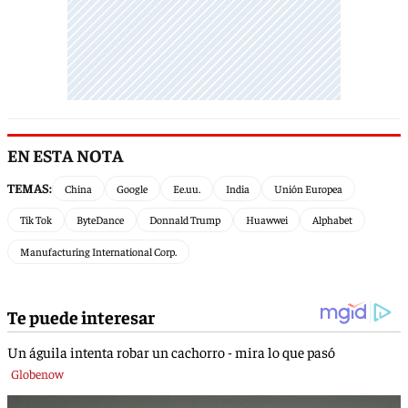
EN ESTA NOTA
TEMAS:
China
Google
Ee.uu.
India
Unión Europea
Tik Tok
ByteDance
Donnald Trump
Huawwei
Alphabet
Manufacturing International Corp.