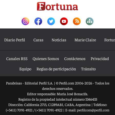
Diario Perfil
Caras
Noticias
Marie Claire
Fortu
Canales RSS
Quienes Somos
Contáctenos
Privacidad
Equipo
Reglas de participación
Tránsito
Parabrisas - Editorial Perfil S.A.
| © Perfil.com 2006-2026 - Todos los
derechos reservados.
Editor responsable: María José Bonacifa.
Registro de la propiedad intelectual número 5346433
Dirección:
California 2715
,
C1289ABI
,
CABA, Argentina
| Teléfono:
(+5411) 7091-4921
/
(+5411) 7091-4922
| E-mail:
perfilcom@perfil.com