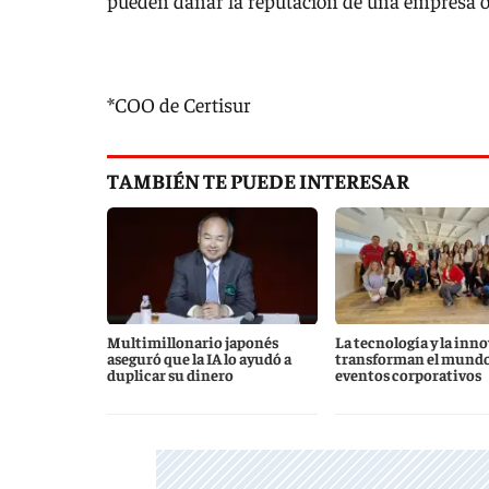
pueden dañar la reputación de una empresa o 
*COO de Certisur
TAMBIÉN TE PUEDE INTERESAR
Multimillonario japonés
La tecnología y la inn
aseguró que la IA lo ayudó a
transforman el mundo 
duplicar su dinero
eventos corporativos