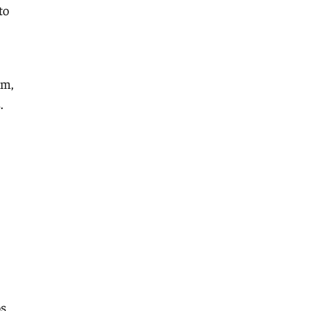
to
am,
.
os