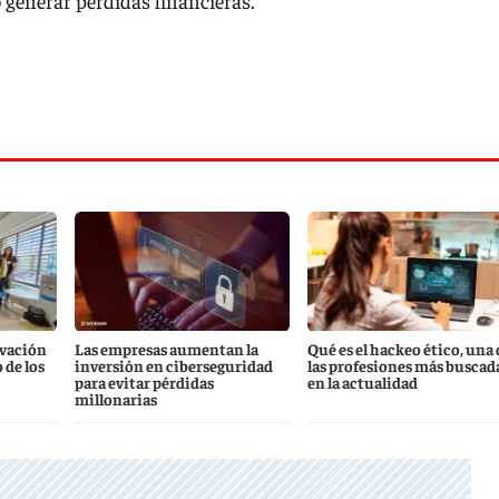
generar pérdidas financieras.
ovación
Las empresas aumentan la
Qué es el hackeo ético, una 
de los
inversión en ciberseguridad
las profesiones más buscad
para evitar pérdidas
en la actualidad
millonarias