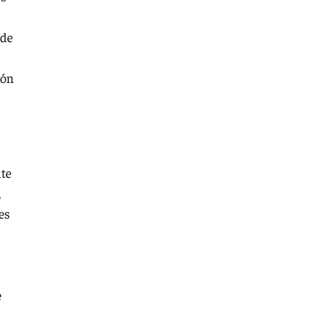
 de
ión
nte
,
es
e