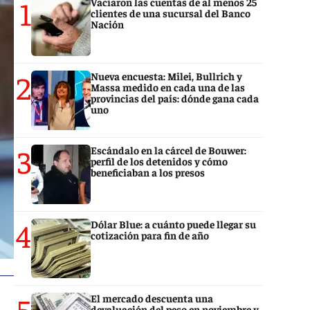
1
Vaciaron las cuentas de al menos 25
clientes de una sucursal del Banco
Nación
2
Nueva encuesta: Milei, Bullrich y
Massa medido en cada una de las
provincias del país: dónde gana cada
uno
3
Escándalo en la cárcel de Bouwer:
perfil de los detenidos y cómo
beneficiaban a los presos
4
Dólar Blue: a cuánto puede llegar su
cotización para fin de año
5
El mercado descuenta una
devaluación del peso en noviembre y