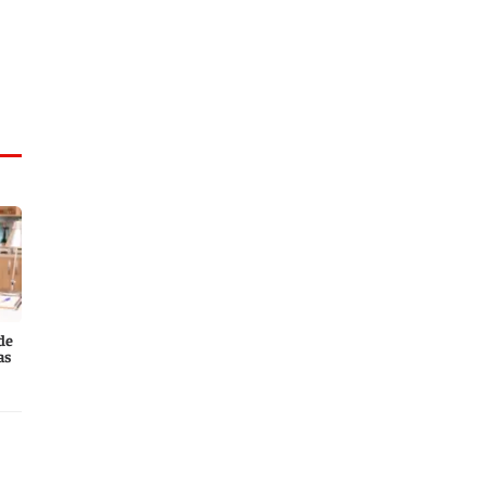
de
as