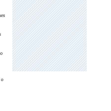
nes
s
po
 o