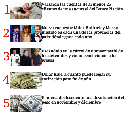
1
Vaciaron las cuentas de al menos 25
clientes de una sucursal del Banco Nación
2
Nueva encuesta: Milei, Bullrich y Massa
medido en cada una de las provincias del
país: dónde gana cada uno
3
Escándalo en la cárcel de Bouwer: perfil de
los detenidos y cómo beneficiaban a los
presos
4
Dólar Blue: a cuánto puede llegar su
cotización para fin de año
5
El mercado descuenta una devaluación del
peso en noviembre y diciembre