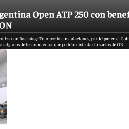
rgentina Open ATP 250 con benef
 ON
realizar un Backstage Tour por las instalaciones, participar en el Coi
son algunos de los momentos que podrán disfrutar lo socios de ON.