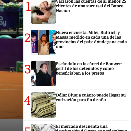
1
Vaciaron las cuentas de al menos 25
clientes de una sucursal del Banco
Nación
2
Nueva encuesta: Milei, Bullrich y
Massa medido en cada una de las
provincias del país: dónde gana cada
uno
3
Escándalo en la cárcel de Bouwer:
perfil de los detenidos y cómo
beneficiaban a los presos
4
Dólar Blue: a cuánto puede llegar su
cotización para fin de año
5
El mercado descuenta una
devaluación del peso en noviembre y