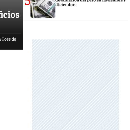
diciembre
icios
n Toss de