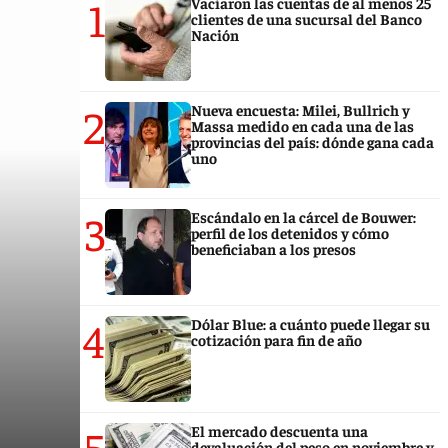
1
Vaciaron las cuentas de al menos 25
clientes de una sucursal del Banco
Nación
2
Nueva encuesta: Milei, Bullrich y
Massa medido en cada una de las
provincias del país: dónde gana cada
uno
3
Escándalo en la cárcel de Bouwer:
perfil de los detenidos y cómo
beneficiaban a los presos
4
Dólar Blue: a cuánto puede llegar su
cotización para fin de año
5
El mercado descuenta una
devaluación del peso en noviembre y