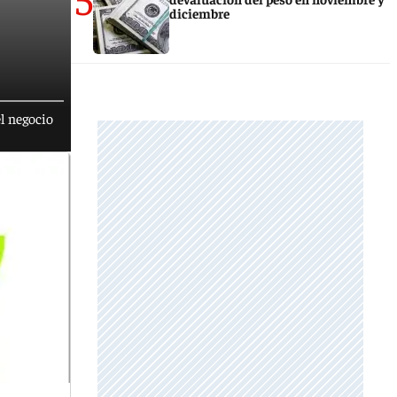
diciembre
el negocio