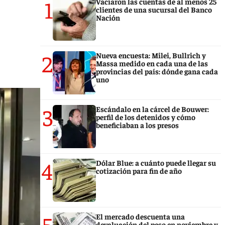
1
Vaciaron las cuentas de al menos 25
clientes de una sucursal del Banco
Nación
2
Nueva encuesta: Milei, Bullrich y
Massa medido en cada una de las
provincias del país: dónde gana cada
uno
3
Escándalo en la cárcel de Bouwer:
perfil de los detenidos y cómo
beneficiaban a los presos
4
Dólar Blue: a cuánto puede llegar su
cotización para fin de año
5
El mercado descuenta una
devaluación del peso en noviembre y