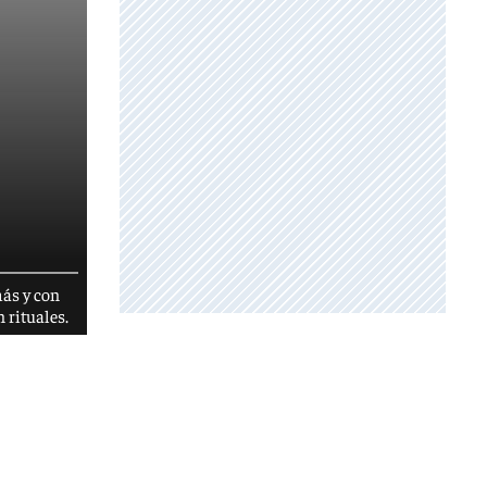
más y con
 rituales.