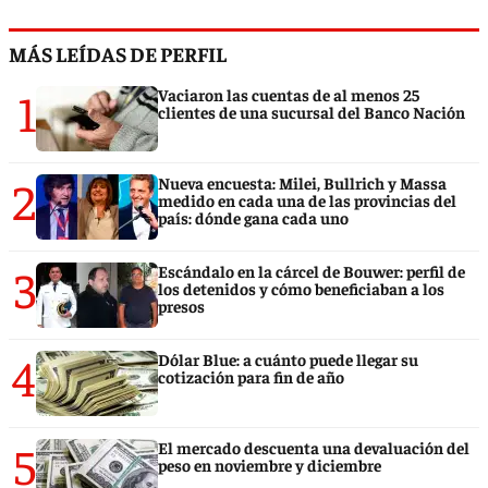
MÁS LEÍDAS DE PERFIL
1
Vaciaron las cuentas de al menos 25
clientes de una sucursal del Banco Nación
2
Nueva encuesta: Milei, Bullrich y Massa
medido en cada una de las provincias del
país: dónde gana cada uno
3
Escándalo en la cárcel de Bouwer: perfil de
los detenidos y cómo beneficiaban a los
presos
4
Dólar Blue: a cuánto puede llegar su
cotización para fin de año
5
El mercado descuenta una devaluación del
peso en noviembre y diciembre