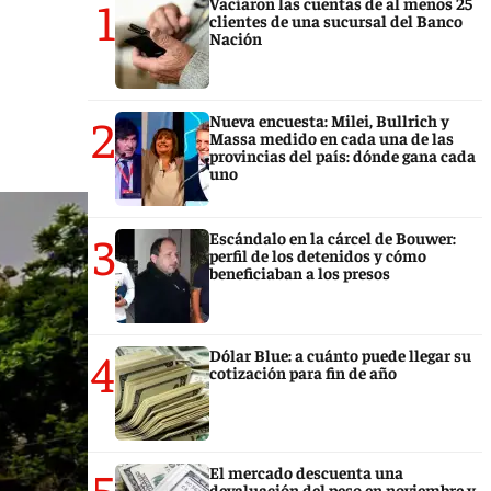
1
Vaciaron las cuentas de al menos 25
clientes de una sucursal del Banco
Nación
2
Nueva encuesta: Milei, Bullrich y
Massa medido en cada una de las
provincias del país: dónde gana cada
uno
3
Escándalo en la cárcel de Bouwer:
perfil de los detenidos y cómo
beneficiaban a los presos
4
Dólar Blue: a cuánto puede llegar su
cotización para fin de año
5
El mercado descuenta una
devaluación del peso en noviembre y