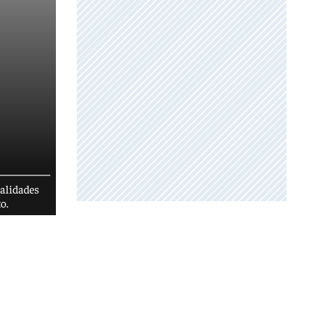
ialidades
o.