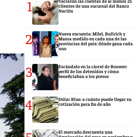
1
Vaciaron las cuentas de al menos 25
clientes de una sucursal del Banco
Nación
2
Nueva encuesta: Milei, Bullrich y
Massa medido en cada una de las
provincias del país: dónde gana cada
uno
3
Escándalo en la cárcel de Bouwer:
perfil de los detenidos y cómo
beneficiaban a los presos
4
Dólar Blue: a cuánto puede llegar su
cotización para fin de año
5
El mercado descuenta una
devaluación del peso en noviembre y