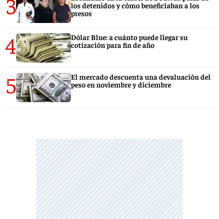
3
los detenidos y cómo beneficiaban a los
presos
4
Dólar Blue: a cuánto puede llegar su
cotización para fin de año
5
El mercado descuenta una devaluación del
peso en noviembre y diciembre