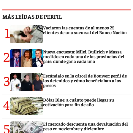
MÁS LEÍDAS DE PERFIL
1
Vaciaron las cuentas de al menos 25
clientes de una sucursal del Banco Nación
2
Nueva encuesta: Milei, Bullrich y Massa
medido en cada una de las provincias del
país: dónde gana cada uno
3
Escándalo en la cárcel de Bouwer: perfil de
los detenidos y cómo beneficiaban a los
presos
4
Dólar Blue: a cuánto puede llegar su
cotización para fin de año
5
El mercado descuenta una devaluación del
peso en noviembre y diciembre