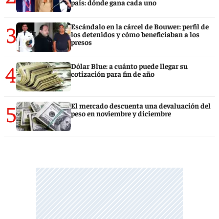
país: dónde gana cada uno
3
Escándalo en la cárcel de Bouwer: perfil de
los detenidos y cómo beneficiaban a los
presos
4
Dólar Blue: a cuánto puede llegar su
cotización para fin de año
5
El mercado descuenta una devaluación del
peso en noviembre y diciembre