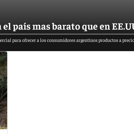
el país mas barato que en EE.U
rcial para ofrecer a los consumidores argentinos productos a preci