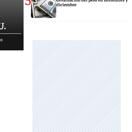
diciembre
U.
os