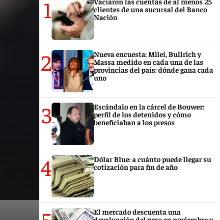
1
Vaciaron las cuentas de al menos 25
clientes de una sucursal del Banco
Nación
2
Nueva encuesta: Milei, Bullrich y
Massa medido en cada una de las
provincias del país: dónde gana cada
uno
3
Escándalo en la cárcel de Bouwer:
perfil de los detenidos y cómo
beneficiaban a los presos
4
Dólar Blue: a cuánto puede llegar su
cotización para fin de año
5
El mercado descuenta una
devaluación del peso en noviembre y