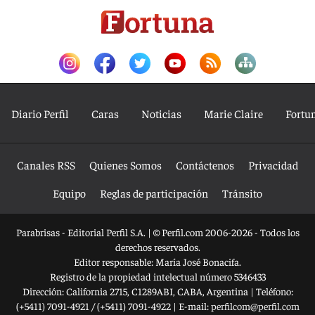
Diario Perfil
Caras
Noticias
Marie Claire
Fortu
Canales RSS
Quienes Somos
Contáctenos
Privacidad
Equipo
Reglas de participación
Tránsito
Parabrisas - Editorial Perfil S.A.
| © Perfil.com 2006-2026 - Todos los
derechos reservados.
Editor responsable: María José Bonacifa.
Registro de la propiedad intelectual número 5346433
Dirección:
California 2715
,
C1289ABI
,
CABA, Argentina
| Teléfono:
(+5411) 7091-4921
/
(+5411) 7091-4922
| E-mail:
perfilcom@perfil.com