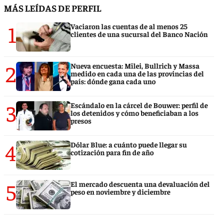
MÁS LEÍDAS DE PERFIL
1
Vaciaron las cuentas de al menos 25
clientes de una sucursal del Banco Nación
2
Nueva encuesta: Milei, Bullrich y Massa
medido en cada una de las provincias del
país: dónde gana cada uno
3
Escándalo en la cárcel de Bouwer: perfil de
los detenidos y cómo beneficiaban a los
presos
4
Dólar Blue: a cuánto puede llegar su
cotización para fin de año
5
El mercado descuenta una devaluación del
peso en noviembre y diciembre