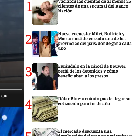
1
Vaciaron las cuentas de al menos 25
clientes de una sucursal del Banco
Nación
2
Nueva encuesta: Milei, Bullrich y
Massa medido en cada una de las
provincias del país: dónde gana cada
uno
3
Escándalo en la cárcel de Bouwer:
perfil de los detenidos y cómo
beneficiaban a los presos
s que
4
Dólar Blue: a cuánto puede llegar su
cotización para fin de año
5
El mercado descuenta una
devaluación del peso en noviembre y