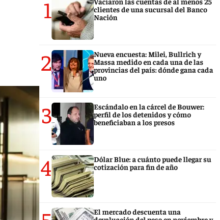
1
Vaciaron las cuentas de al menos 25
clientes de una sucursal del Banco
Nación
2
Nueva encuesta: Milei, Bullrich y
Massa medido en cada una de las
provincias del país: dónde gana cada
uno
3
Escándalo en la cárcel de Bouwer:
perfil de los detenidos y cómo
beneficiaban a los presos
4
Dólar Blue: a cuánto puede llegar su
cotización para fin de año
5
El mercado descuenta una
devaluación del peso en noviembre y