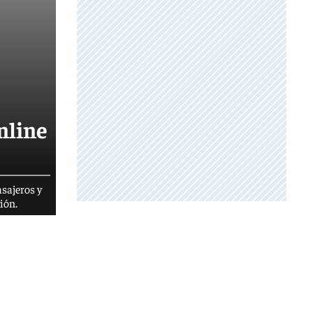
nline
asajeros y
ión.