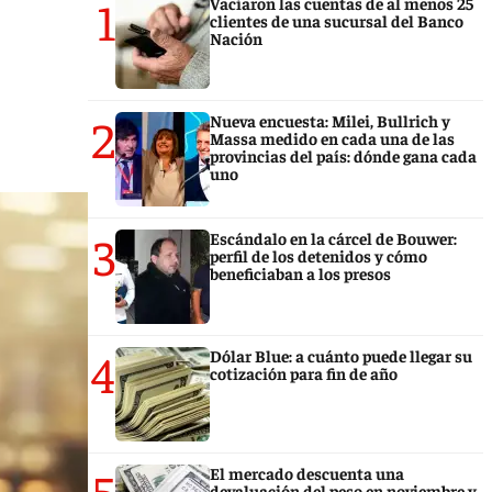
1
Vaciaron las cuentas de al menos 25
clientes de una sucursal del Banco
Nación
2
Nueva encuesta: Milei, Bullrich y
Massa medido en cada una de las
provincias del país: dónde gana cada
uno
3
Escándalo en la cárcel de Bouwer:
perfil de los detenidos y cómo
beneficiaban a los presos
4
Dólar Blue: a cuánto puede llegar su
cotización para fin de año
5
El mercado descuenta una
devaluación del peso en noviembre y