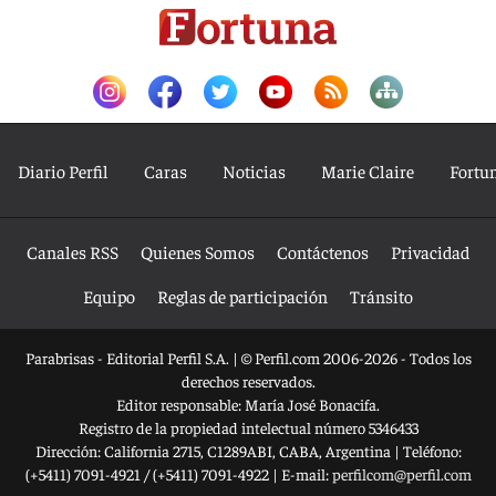
Diario Perfil
Caras
Noticias
Marie Claire
Fortu
Canales RSS
Quienes Somos
Contáctenos
Privacidad
Equipo
Reglas de participación
Tránsito
Parabrisas - Editorial Perfil S.A.
| © Perfil.com 2006-2026 - Todos los
derechos reservados.
Editor responsable: María José Bonacifa.
Registro de la propiedad intelectual número 5346433
Dirección:
California 2715
,
C1289ABI
,
CABA, Argentina
| Teléfono:
(+5411) 7091-4921
/
(+5411) 7091-4922
| E-mail:
perfilcom@perfil.com