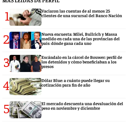
MÁS LEÍDAS DE PERFIL
1
Vaciaron las cuentas de al menos 25
clientes de una sucursal del Banco Nación
2
Nueva encuesta: Milei, Bullrich y Massa
medido en cada una de las provincias del
país: dónde gana cada uno
3
Escándalo en la cárcel de Bouwer: perfil de
los detenidos y cómo beneficiaban a los
presos
4
Dólar Blue: a cuánto puede llegar su
cotización para fin de año
5
El mercado descuenta una devaluación del
peso en noviembre y diciembre