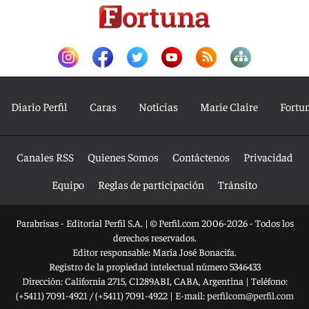
Diario Perfil
Caras
Noticias
Marie Claire
Fortu
Canales RSS
Quienes Somos
Contáctenos
Privacidad
Equipo
Reglas de participación
Tránsito
Parabrisas - Editorial Perfil S.A.
| © Perfil.com 2006-2026 - Todos los
derechos reservados.
Editor responsable: María José Bonacifa.
Registro de la propiedad intelectual número 5346433
Dirección:
California 2715
,
C1289ABI
,
CABA, Argentina
| Teléfono:
(+5411) 7091-4921
/
(+5411) 7091-4922
| E-mail:
perfilcom@perfil.com