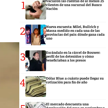
1
Vaciaron las cuentas de al menos 25
clientes de una sucursal del Banco
Nación
2
Nueva encuesta: Milei, Bullrich y
Massa medido en cada una de las
provincias del país: dónde gana cada
uno
3
Escándalo en la cárcel de Bouwer:
perfil de los detenidos y cómo
beneficiaban a los presos
4
Dólar Blue: a cuánto puede llegar su
cotización para fin de año
5
El mercado descuenta una
devaluación del peso en noviembre y