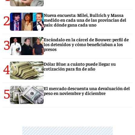
2
Nueva encuesta: Milei, Bullrich y Massa
medido en cada una de las provincias del
país: dónde gana cada uno
3
Escándalo en la cárcel de Bouwer: perfil de
los detenidos y cómo beneficiaban a los
presos
4
Dólar Blue: a cuánto puede llegar su
cotización para fin de año
5
El mercado descuenta una devaluación del
peso en noviembre y diciembre