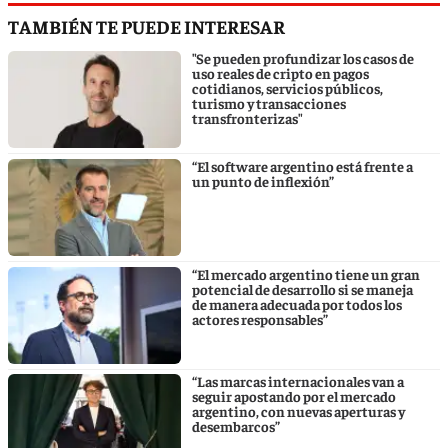
TAMBIÉN TE PUEDE INTERESAR
"Se pueden profundizar los casos de
uso reales de cripto en pagos
cotidianos, servicios públicos,
turismo y transacciones
transfronterizas"
“El software argentino está frente a
un punto de inflexión”
“El mercado argentino tiene un gran
potencial de desarrollo si se maneja
de manera adecuada por todos los
actores responsables”
“Las marcas internacionales van a
seguir apostando por el mercado
argentino, con nuevas aperturas y
desembarcos”