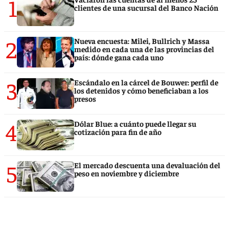
1
clientes de una sucursal del Banco Nación
2
Nueva encuesta: Milei, Bullrich y Massa
medido en cada una de las provincias del
país: dónde gana cada uno
3
Escándalo en la cárcel de Bouwer: perfil de
los detenidos y cómo beneficiaban a los
presos
4
Dólar Blue: a cuánto puede llegar su
cotización para fin de año
5
El mercado descuenta una devaluación del
peso en noviembre y diciembre