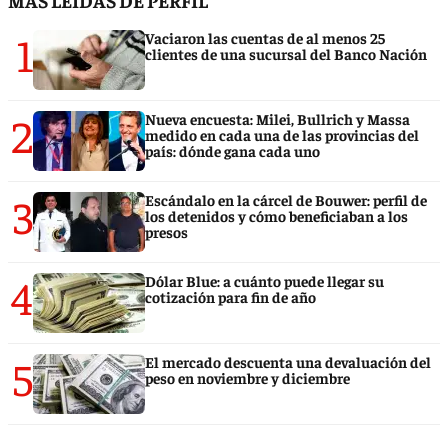
MÁS LEÍDAS DE PERFIL
1
Vaciaron las cuentas de al menos 25
clientes de una sucursal del Banco Nación
2
Nueva encuesta: Milei, Bullrich y Massa
medido en cada una de las provincias del
país: dónde gana cada uno
3
Escándalo en la cárcel de Bouwer: perfil de
los detenidos y cómo beneficiaban a los
presos
4
Dólar Blue: a cuánto puede llegar su
cotización para fin de año
5
El mercado descuenta una devaluación del
peso en noviembre y diciembre