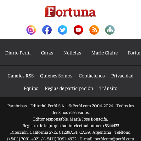
Diario Perfil
Caras
Noticias
Marie Claire
Fortu
Canales RSS
Quienes Somos
Contáctenos
Privacidad
Equipo
Reglas de participación
Tránsito
Parabrisas - Editorial Perfil S.A.
| © Perfil.com 2006-2026 - Todos los
derechos reservados.
Editor responsable: María José Bonacifa.
Registro de la propiedad intelectual número 5346433
Dirección:
California 2715
,
C1289ABI
,
CABA, Argentina
| Teléfono:
(+5411) 7091-4921
/
(+5411) 7091-4922
| E-mail:
perfilcom@perfil.com