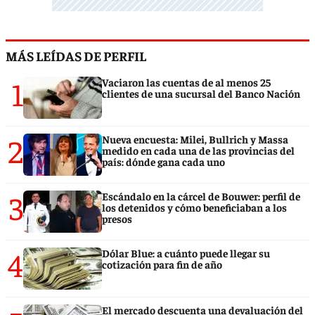
MÁS LEÍDAS DE PERFIL
1
Vaciaron las cuentas de al menos 25
clientes de una sucursal del Banco Nación
2
Nueva encuesta: Milei, Bullrich y Massa
medido en cada una de las provincias del
país: dónde gana cada uno
3
Escándalo en la cárcel de Bouwer: perfil de
los detenidos y cómo beneficiaban a los
presos
4
Dólar Blue: a cuánto puede llegar su
cotización para fin de año
El mercado descuenta una devaluación del