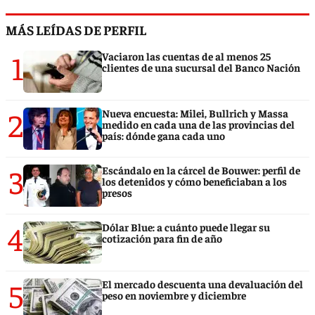
MÁS LEÍDAS DE PERFIL
1
Vaciaron las cuentas de al menos 25
clientes de una sucursal del Banco Nación
2
Nueva encuesta: Milei, Bullrich y Massa
medido en cada una de las provincias del
país: dónde gana cada uno
3
Escándalo en la cárcel de Bouwer: perfil de
los detenidos y cómo beneficiaban a los
presos
4
Dólar Blue: a cuánto puede llegar su
cotización para fin de año
5
El mercado descuenta una devaluación del
peso en noviembre y diciembre