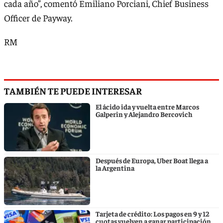
cada año”, comentó Emiliano Porciani, Chief Business
Officer de Payway.
RM
TAMBIÉN TE PUEDE INTERESAR
El ácido ida y vuelta entre Marcos
Galperin y Alejandro Bercovich
Después de Europa, Uber Boat llega a
la Argentina
Tarjeta de crédito: Los pagos en 9 y 12
cuotas vuelven a ganar participación