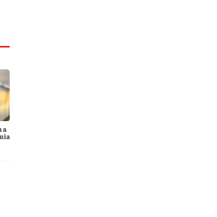
n a
nia