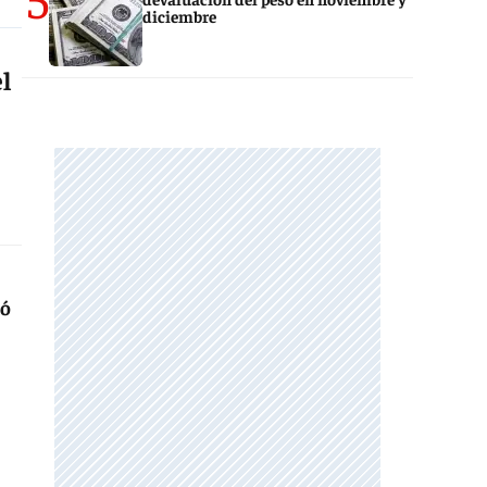
diciembre
l
ó