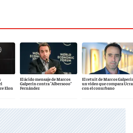
a
El ácido mensaje de Marcos
El retuit de Marcos Galperi
el
Galperin contra "Albersooo"
un video que compara Ucra
re Elon
Fernández
con el conurbano