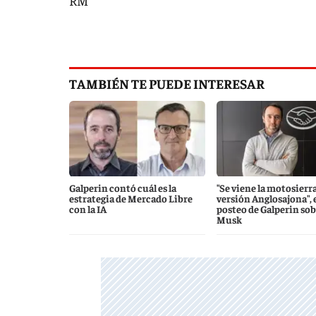
RM
TAMBIÉN TE PUEDE INTERESAR
Galperin contó cuál es la
"Se viene la motosierr
estrategia de Mercado Libre
versión Anglosajona", 
con la IA
posteo de Galperin sob
Musk