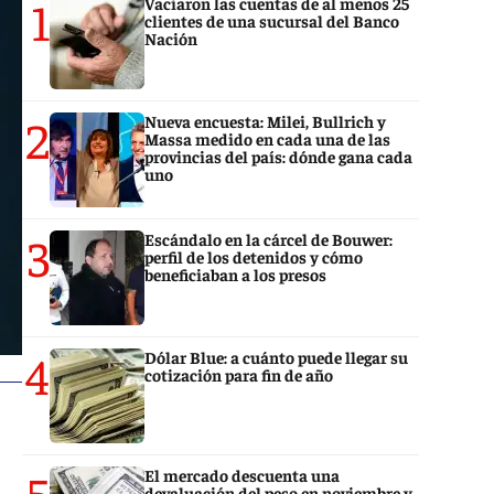
1
Vaciaron las cuentas de al menos 25
clientes de una sucursal del Banco
Nación
2
Nueva encuesta: Milei, Bullrich y
Massa medido en cada una de las
provincias del país: dónde gana cada
uno
3
Escándalo en la cárcel de Bouwer:
perfil de los detenidos y cómo
beneficiaban a los presos
4
Dólar Blue: a cuánto puede llegar su
cotización para fin de año
5
El mercado descuenta una
devaluación del peso en noviembre y