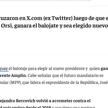
ruzaron en X.com (ex Twitter) luego de que e
rsi, ganara el balojate y sea elegido nuevo
guay
el balotaje para elegir al nuevo presidente y quien
gan
 Frente Amplio.
Cabe señalar que el futuro mandatario es
ar (MPP), que lidera el expresidente de la República, José
ejandro Bercovich volvió a arremeter contra el
el país vecino desde el 2019
y que tiene una postura